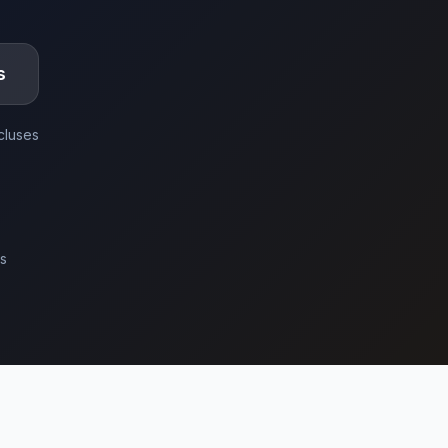
s
ncluses
us