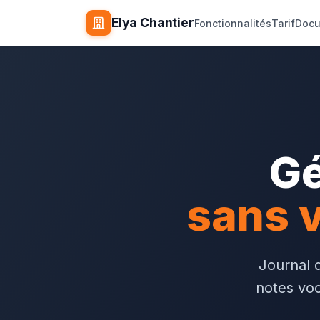
Elya Chantier
Fonctionnalités
Tarif
Docu
Gé
sans v
Journal d
notes voc