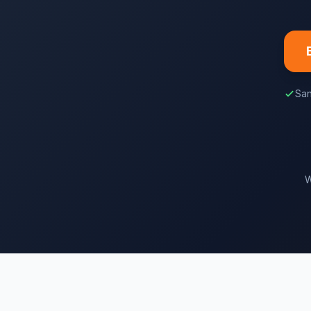
San
W