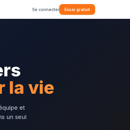
Se connecter
Essai gratuit
ers
 la vie
'équipe et
ns un seul